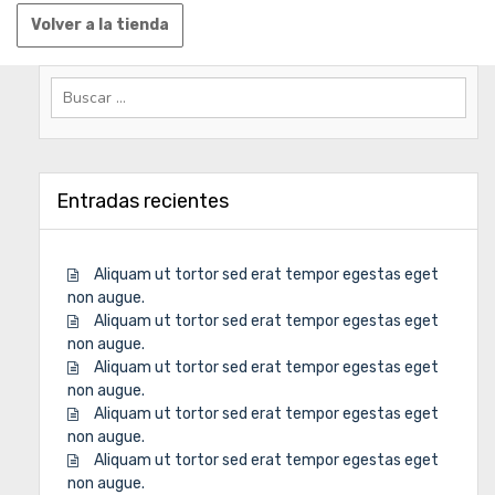
Volver a la tienda
Buscar:
Entradas recientes
Aliquam ut tortor sed erat tempor egestas eget
non augue.
Aliquam ut tortor sed erat tempor egestas eget
non augue.
Aliquam ut tortor sed erat tempor egestas eget
non augue.
Aliquam ut tortor sed erat tempor egestas eget
non augue.
Aliquam ut tortor sed erat tempor egestas eget
non augue.