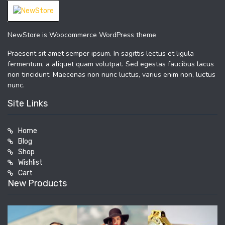
NewStore is Woocommerce WordPress theme
Praesent sit amet semper ipsum. In sagittis lectus et ligula
fermentum, a aliquet quam volutpat. Sed egestas faucibus lacus
non tincidunt. Maecenas non nunc luctus, varius enim non, luctus
nunc.
Site Links
Home
Blog
Shop
Wishlist
Cart
New Products