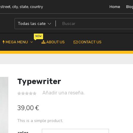
street, city, state, country
Home
Blo
NEW
MEGA MENU
ABOUT US
CONTACT US
Typewriter
Añadir una reseña.
39,00
€
This is a simple product.
color