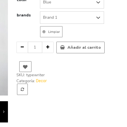
brands
Limpiar
Cantidad
Añadir al carrito
de
Typewriter
SKU:
typewriter
Categoría:
Decor