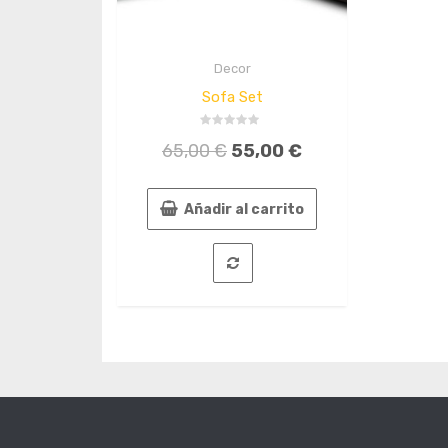
Decor
Quick
View
Sofa Set
Valorado
65,00
€
55,00
€
en
0
de
5
Añadir al carrito