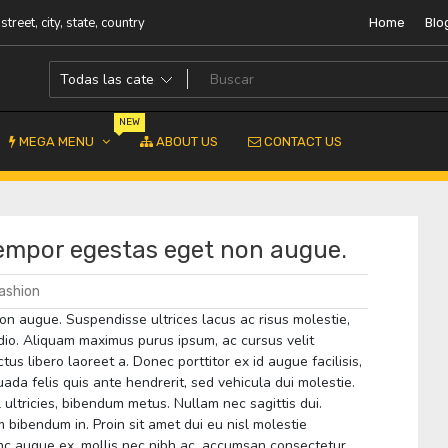
street, city, state, country
Home
Blo
NEW
MEGA MENU
ABOUT US
CONTACT US
tempor egestas eget non augue.
ashion
on augue. Suspendisse ultrices lacus ac risus molestie,
odio. Aliquam maximus purus ipsum, ac cursus velit
ctus libero laoreet a. Donec porttitor ex id augue facilisis,
a felis quis ante hendrerit, sed vehicula dui molestie.
l ultricies, bibendum metus. Nullam nec sagittis dui.
 bibendum in. Proin sit amet dui eu nisl molestie
 Nunc augue ex, mollis nec nibh ac, accumsan consectetur