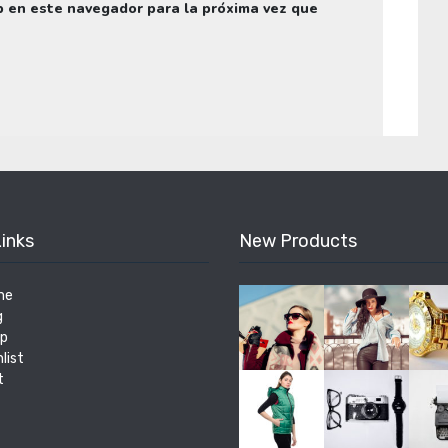
b en este navegador para la próxima vez que
Links
New Products
me
g
p
list
t