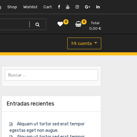
g
Shop
Wishlist
Cart
0
0
Total
0,00
€
Mi cuenta
Buscar:
Entradas recientes
Aliquam ut tortor sed erat tempor
egestas eget non augue.
Aliquam ut tortor sed erat tempor