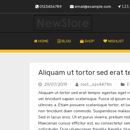
Saltar
123, 
0123456789
email@example.com
al
contenido
Tu almacén de confianza
Fustapor
HOME
BLOG
SHOP
WISHLIST
Aliquam ut tortor sed erat 
29/07/2019
root_xzs4471m
F
Aliquam ut tortor sed erat tempor egestas eget n
vel tincidunt sapien scelerisque. Fusce id ipsum 
ultricies a. Etiam posuere scelerisque tortor, et lu
non tincidunt diam commodo. Suspendisse malesuad
Sed in lacus eros. Ut et purus viverra, pretium nis
Maecenas cursus efficitur est, eu consectetur sem
sollicitudin. Duis ullamcorper fringilla fringilla.